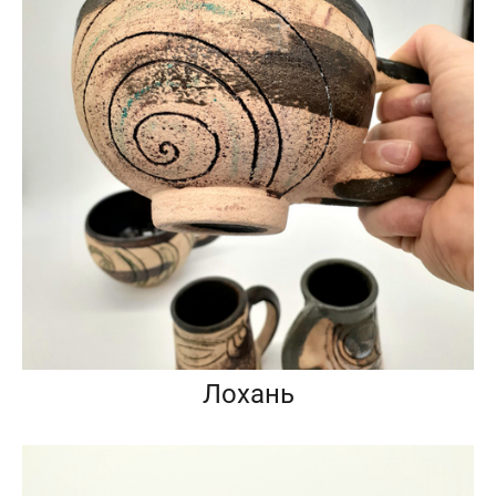
Лохань