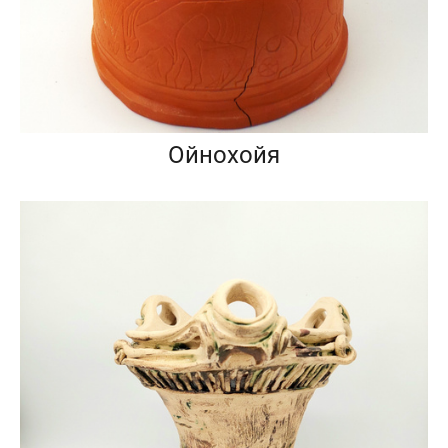
Ойнохойя